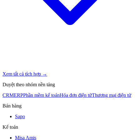
Xem tất cả tích hợp →
Duyệt theo nhóm nền tảng
CRM
ERP
Phần mềm kế toán
Hóa đơn điện tử
Thương mại điện tử
Bán hàng
Sapo
Kế toán
Misa Amis