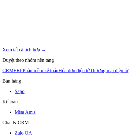
Xem tất cả tích hợp →
Duyệt theo nhóm nền tảng
CRM
ERP
Phần mềm kế toán
Hóa đơn điện tử
Thương mại điện tử
Bán hàng
Sapo
Kế toán
Misa Amis
Chat & CRM
Zalo OA