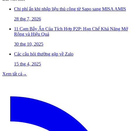
Chi phí ẩn khi nhập liệu thủ công từ Sapo sang MISA AMIS
28 thg 7, 2026
11 Cạm Bẫy Ẩn Của Tích Hợp P2P: Hạn Chế Khả Năng Mở
Rộng và Hiệu Quả
30 thg 10, 2025
Các câu hỏi thường gặp về Zalo
15 thg 4, 2025
Xem tất cả
→